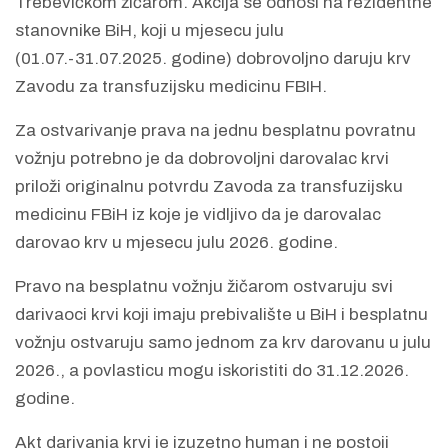
Trebevićkom žičarom. Akcija se odnosi na rezidentne
stanovnike BiH, koji u mjesecu julu
(01.07.-31.07.2025. godine) dobrovoljno daruju krv
Zavodu za transfuzijsku medicinu FBIH.
Za ostvarivanje prava na jednu besplatnu povratnu
vožnju potrebno je da dobrovoljni darovalac krvi
priloži originalnu potvrdu Zavoda za transfuzijsku
medicinu FBiH iz koje je vidljivo da je darovalac
darovao krv u mjesecu julu 2026. godine.
Pravo na besplatnu vožnju žičarom ostvaruju svi
darivaoci krvi koji imaju prebivalište u BiH i besplatnu
vožnju ostvaruju samo jednom za krv darovanu u julu
2026., a povlasticu mogu iskoristiti do 31.12.2026.
godine.
Akt darivanja krvi je izuzetno human i ne postoji