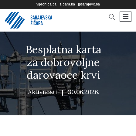
vijecnica.ba
zicara.ba
jpsarajevo.ba
Pretraga
Navi
Besplatna karta
za dobrovoljne
darovaoce krvi
Aktivnosti
|
30.06.2026.