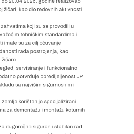
. do 20.04.2026. godine realizovao
j žičari, kao dio redovnih aktivnosti
 zahvatima koji su se provodili u
važećim tehničkim standardima i
 imale su za cilj očuvanje
anosti rada postrojenja, kao i
 žičare.
gled, servisiranje i funkcionalno
 dodatno potvrđuje opredijeljenost JP
skladu sa najvišim sigurnosnim i
zemlje korišten je specijalizirani
ima za demontažu i montažu koturnih
za dugoročno siguran i stabilan rad