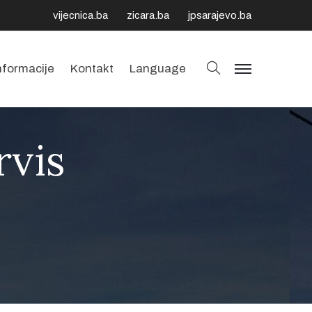
vijecnica.ba
zicara.ba
jpsarajevo.ba
Pretraga
nformacije
Kontakt
Language
Navigacija
rvis