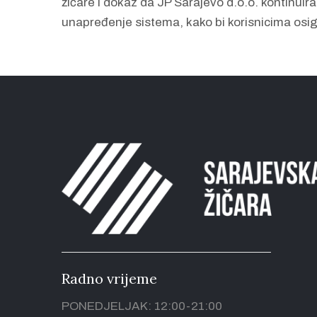
žičare i dokaz da JP Sarajevo d.o.o. kontinuir
unapređenje sistema, kako bi korisnicima osigu
Radno vrijeme
PONEDJELJAK: 12:00-21:00