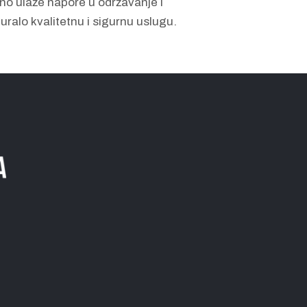
ano ulaže napore u održavanje i
ralo kvalitetnu i sigurnu uslugu.