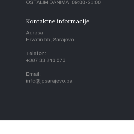
OSTALIM DANIMA: 09:00-21:00
Kontaktne informacije
Adresa:
Hrvatin bb, Sarajevo
Telefon:
+387 33 246 573
Email:
info@jpsarajevo.ba