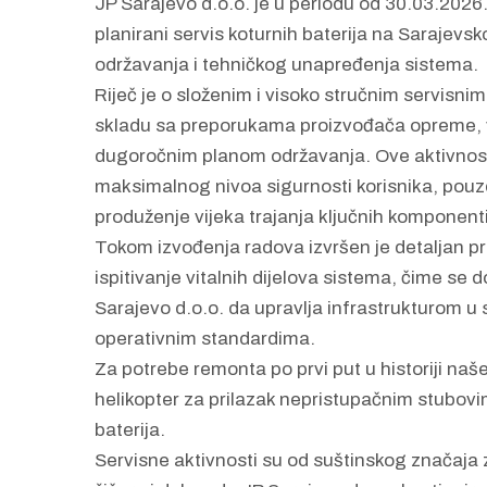
JP Sarajevo d.o.o. je u periodu od 30.03.2026
planirani servis koturnih baterija na Sarajevsko
održavanja i tehničkog unapređenja sistema.
Riječ je o složenim i visoko stručnim servisnim
skladu sa preporukama proizvođača opreme, 
dugoročnim planom održavanja. Ove aktivnosti
maksimalnog nivoa sigurnosti korisnika, pouzd
produženje vijeka trajanja ključnih komponenti
Tokom izvođenja radova izvršen je detaljan pre
ispitivanje vitalnih dijelova sistema, čime se
Sarajevo d.o.o. da upravlja infrastrukturom u 
operativnim standardima.
Za potrebe remonta po prvi put u historiji naše 
helikopter za prilazak nepristupačnim stubov
baterija.
Servisne aktivnosti su od suštinskog značaja 